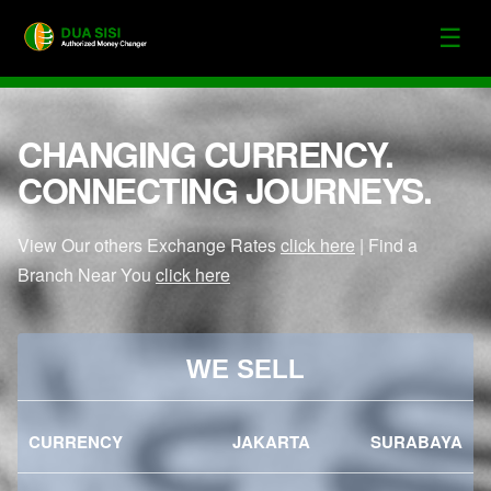
☰
CHANGING CURRENCY.
CONNECTING JOURNEYS.
View Our others Exchange Rates
click here
| Find a
Branch Near You
click here
WE SELL
CURRENCY
JAKARTA
SURABAYA