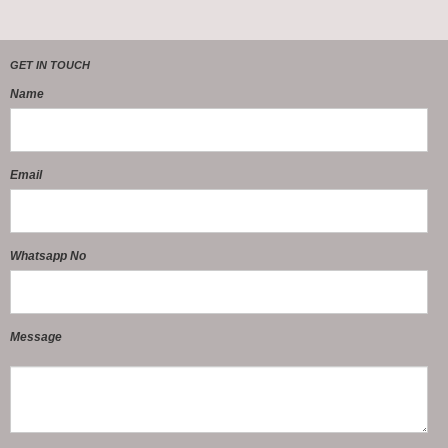
GET IN TOUCH
Name
Email
Whatsapp No
Message