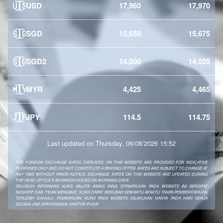
🇺🇸
USD
17,960
17,970
🇸🇬
SGD
15,650
15,675
🇸🇬
SGD2
14,000
14,025
🇲🇾
MYR
4,425
4,465
🇯🇵
JPY
114.5
114.75
Last updated on Thursday, 06/08/2026 15:52
THE FOREIGN EXCHANGE RATES DISPLAYED ON THIS WEBSITE ARE PROVIDED FOR INDICATIVE
PURPOSES ONLY AND DO NOT CONSTITUTE A BINDING OFFER. RATES ARE SUBJECT TO CHANGE AT
ANY TIME WITHOUT PRIOR NOTICE. EXCHANGE RATES ON THIS WEBSITE ARE UPDATED DURING
THE HEAD OFFICE'S BUSINESS HOURS ON WORKING DAYS.
SELURUH INFORMASI KURS VALUTA ASING YANG DITAMPILKAN PADA WEBSITE INI BERSIFAT
INDIKATIF DAN TIDAK MENGIKAT. KURS DAPAT BERUBAH SEWAKTU-WAKTU TANPA PEMBERITAHUAN
TERLEBIH DAHULU. PEMBARUAN KURS PADA WEBSITE DILAKUKAN HANYA PADA HARI KERJA
SELAMA JAM OPERASIONAL KANTOR PUSAT