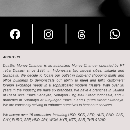
ABOUT US
DuaSisi Money Changer is an authorized Money Changer operated by PT
Tetra Duasisi since 1994 in Indonesia's two largest cities, Jakarta and
Surabaya. We decide to locate our outlet in high-end shopping malls and
office buildings to demonstrate our ability to meet and fulfill customers'
foreign exchange needs in a sophisticated modern lifestyle. With over 30
years in the industry, we have six branches. We have 4 branches in Jakarta
at Plaza Asia, Plaza Senayan, Senayan City, Mall Grand Indonesia, and 2
branches in Surabaya at Tunjungan Plaza 1 and Ciputra World Surabaya.
We are constantly striving to enhance ourselves to better our services.
We accept over 15 currencies, including:USD, SGD, AED, AUD, BND, CAD,
CHY, EURO, GBP, HKD, JPY, WON, MYR, NTD, SAR, THB & VND.