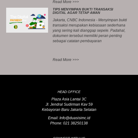
Read More >>>
TIPS MENYIMPAN BUKTI TRANSAKSI
DIGITAL AGAR TETAP AMAN
Jakarta, CNBC Indonesia - Menyimpan bukti
transaksi merupakan kebiasaan sederhana
yang sering kali dianggap sepele. Padahal,
dokumen tersebut memiliki peran penting
sebagai catatan pembayaran
Read More >>>
HEAD OFFICE
Plaza Asia Lantai 3C
Jl. Jendral Sudirman Kav 59
Kebayoran Baru Jakarta Selatan
Email: Info@duasisimc.id
Phone: 021 38250138