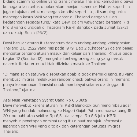
bidang scamming online yang transit melalui Thailand kemudian dibawa
ke negara lain untuk dipekerjakan menjadi scammer. Hal-hal seperti ini
juga ditujukan untuk mencegah kondisi seperti itu, di samping untuk
mencegah kasus WNI yang terlantar di Thailand dengan tujuan
kedatangan sebagai turis," kata Dewi dalam wawancara bersama RRI
Pro 3 yang diunggah di Instagram KBRI Bangkok pada Jumat (23/2)
dan dikutip Senin (26/2).
Dewi berujar aturan itu tercantum dalam undang-undang keimigrasian
Thailand B.E. 2522 yang rilis pada 1979. Bab 2 (Chapter 2) dalam beleid
mengatur tentang aturan masuk dan keluar dari Thailand. Khusus pada
bagian 12 (Section 12), mengatur tentang orang asing yang masuk
dalam kriteria tertentu tidak diizinkan masuk ke Thailand.
"Di mana salah satunya disebutkan apabila tidak memiliki uang. Itu yang
membuat imigrasi melakukan random check bahwa orang ini memang
punya kemampuan finansial untuk membiayai selama dia tinggal di
Thailand," ujar dia.
Asal Mula Penetapan Syarat Uang Rp 6,5 Juta
Dewi menyebut karena aturan ini, KBRI Bangkok pun mengimbau agar
WNI yang hendak melancong ke Negeri Gajah Putih membawa uang 15-
20 ribu baht atau sekitar Rp 6,5 juta sampai Rp 8,6 juta. KBRI
menyebut penetapan nominal uang itu dibuat merujuk informasi di
lapangan dari WNI yang ditolak dan keterangan petugas imigrasi
Thailand.