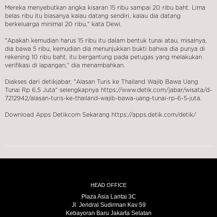
Mereka menyebutkan angka kisaran 15 ribu sampai 20 ribu baht. Lima
belas ribu itu biasanya kalau datang sendiri, kalau dia datang
berkeluarga minimal 20 ribu," kata Dewi.
"Apakah kemudian harus 15 ribu itu dalam bentuk tunai atau, misalnya,
dia bawa 5 ribu, kemudian dia menunjukkan bukti bahwa dia punya di
rekening 10 ribu baht, itu bergantung pada petugas yang melakukan
verifikasi di lapangan," dia menambahkan.
Diakses dari detikjabar, "Alasan Turis ke Thailand Wajib Bawa Uang
Tunai Rp 6,5 Juta" selengkapnya
https://www.detik.com/jabar/wisata/d-
7212942/alasan-turis-ke-thailand-wajib-bawa-uang-tunai-rp-6-5-juta
.
Download Apps Detikcom Sekarang https://apps.detik.com/detik/
HEAD OFFICE
Plaza Asia Lantai 3C
Jl. Jendral Sudirman Kav 59
Kebayoran Baru Jakarta Selatan