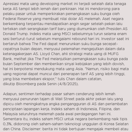
Apresiasi mata uang developing market ini terjadi setelah data tenaga
kerja AS tampil lebih lemah dari perkiraan. Hal ini mendorong para
pelaku pasar untuk memperkirakan pemangkasan suku bunga oleh
Federal Reserve yang membuat nilai dolar AS melemah. Aset negara
berkembang terpantau mendapatkan angin segar setelah pekan lalu
tertekan oleh serangkaian tarif baru yang diumumkan oleh Presiden AS
Donald Trump. Indeks mata uang MSCI sebelumnya turun selama enam
sesi berturut-turut sebelum mengalami rebound hari ini. Investor saat ini
bertaruh bahwa The Fed dapat menurunkan suku bunga secepat-
cepatnya bulan depan, menyusul pelemahan mengejutkan dalam data
ketenagakerjaan AS. Lloyd Chan, ahli strategi mata uang di MUFG
Bank, melihat jika The Fed melanjutkan pemangkasan suku bunga pada
bulan September dan memberikan sinyal kebijakan yang lebih dovish,
hal ini berpotensi mendukung mata uang Asia. "Namun, risiko bagi mata
uang regional dapat muncul dari penerapan tarif AS yang lebih tinggi,
yang bisa membebani ekspor," tulis Chan dalam catatan,
dikutip Bloomberg pada Senin (4/8/2025).
Adapun, sentimen terhadap pasar saham cenderung lebih lemah
menyusul penurunan tajam di Wall Street pada akhir pekan lalu yang
dipicu oleh meningkatnya angka pengangguran di AS dan perlambatan
penciptaan lapangan kerja. Indeks saham di Indonesia, Filipina, dan
Malaysia seluruhnya melemah pada awal perdagangan hari ini.
Sementara itu, indeks saham MSCI untuk negara berkembang naik tipis
0,3%, didorong oleh saham-saham teknologi unggulan di Korea Selatan
dan China. Disclaimer: berita ini tidak bertujuan mengajak membeli atau