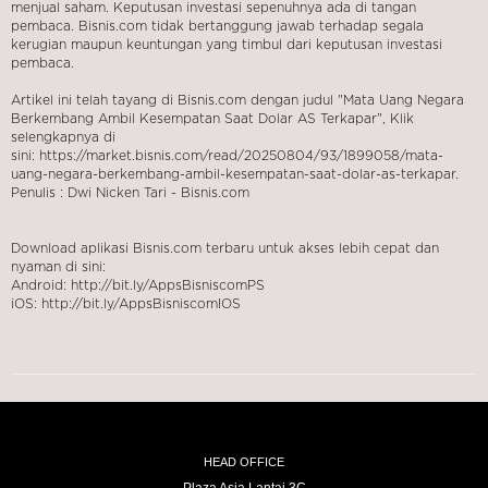
menjual saham. Keputusan investasi sepenuhnya ada di tangan
pembaca. Bisnis.com tidak bertanggung jawab terhadap segala
kerugian maupun keuntungan yang timbul dari keputusan investasi
pembaca.
Artikel ini telah tayang di
Bisnis.com
dengan judul "Mata Uang Negara
Berkembang Ambil Kesempatan Saat Dolar AS Terkapar", Klik
selengkapnya di
sini:
https://market.bisnis.com/read/20250804/93/1899058/mata-
uang-negara-berkembang-ambil-kesempatan-saat-dolar-as-terkapar
.
Penulis : Dwi Nicken Tari - Bisnis.com
Download aplikasi Bisnis.com terbaru untuk akses lebih cepat dan
nyaman di sini:
Android:
http://bit.ly/AppsBisniscomPS
iOS:
http://bit.ly/AppsBisniscomIOS
HEAD OFFICE