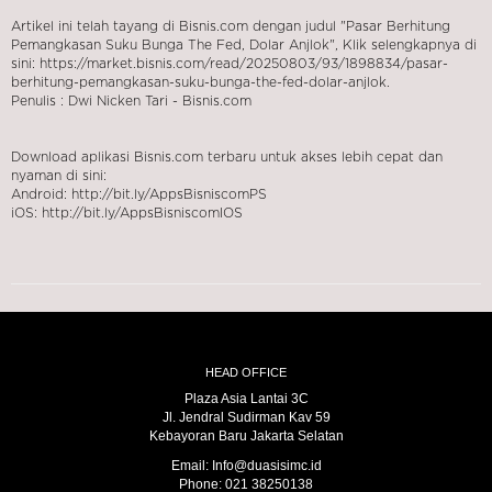
Artikel ini telah tayang di Bisnis.com dengan judul "Pasar Berhitung
Pemangkasan Suku Bunga The Fed, Dolar Anjlok", Klik selengkapnya di
sini: https://market.bisnis.com/read/20250803/93/1898834/pasar-
berhitung-pemangkasan-suku-bunga-the-fed-dolar-anjlok.
Penulis : Dwi Nicken Tari - Bisnis.com
Download aplikasi Bisnis.com terbaru untuk akses lebih cepat dan
nyaman di sini:
Android: http://bit.ly/AppsBisniscomPS
iOS: http://bit.ly/AppsBisniscomIOS
HEAD OFFICE
Plaza Asia Lantai 3C
Jl. Jendral Sudirman Kav 59
Kebayoran Baru Jakarta Selatan
Email: Info@duasisimc.id
Phone: 021 38250138