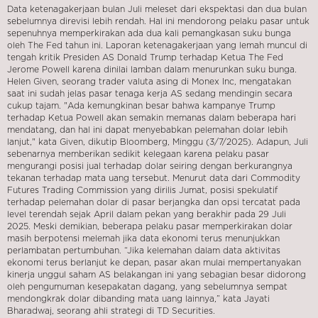
Data ketenagakerjaan bulan Juli meleset dari ekspektasi dan dua bulan
sebelumnya direvisi lebih rendah. Hal ini mendorong pelaku pasar untuk
sepenuhnya memperkirakan ada dua kali pemangkasan suku bunga
oleh The Fed tahun ini. Laporan ketenagakerjaan yang lemah muncul di
tengah kritik Presiden AS Donald Trump terhadap Ketua The Fed
Jerome Powell karena dinilai lamban dalam menurunkan suku bunga.
Helen Given, seorang trader valuta asing di Monex Inc, mengatakan
saat ini sudah jelas pasar tenaga kerja AS sedang mendingin secara
cukup tajam. "Ada kemungkinan besar bahwa kampanye Trump
terhadap Ketua Powell akan semakin memanas dalam beberapa hari
mendatang, dan hal ini dapat menyebabkan pelemahan dolar lebih
lanjut," kata Given, dikutip Bloomberg, Minggu (3/7/2025). Adapun, Juli
sebenarnya memberikan sedikit kelegaan karena pelaku pasar
mengurangi posisi jual terhadap dolar seiring dengan berkurangnya
tekanan terhadap mata uang tersebut. Menurut data dari Commodity
Futures Trading Commission yang dirilis Jumat, posisi spekulatif
terhadap pelemahan dolar di pasar berjangka dan opsi tercatat pada
level terendah sejak April dalam pekan yang berakhir pada 29 Juli
2025. Meski demikian, beberapa pelaku pasar memperkirakan dolar
masih berpotensi melemah jika data ekonomi terus menunjukkan
perlambatan pertumbuhan. “Jika kelemahan dalam data aktivitas
ekonomi terus berlanjut ke depan, pasar akan mulai mempertanyakan
kinerja unggul saham AS belakangan ini yang sebagian besar didorong
oleh pengumuman kesepakatan dagang, yang sebelumnya sempat
mendongkrak dolar dibanding mata uang lainnya,” kata Jayati
Bharadwaj, seorang ahli strategi di TD Securities.